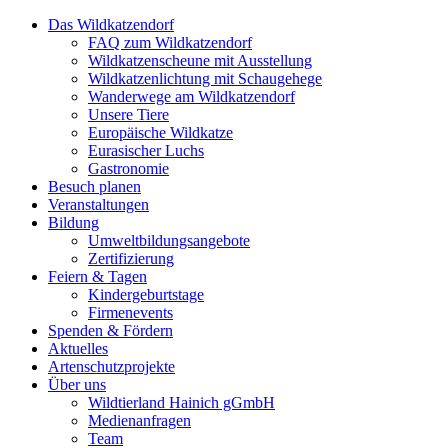
Das Wildkatzendorf
FAQ zum Wildkatzendorf
Wildkatzenscheune mit Ausstellung
Wildkatzenlichtung mit Schaugehege
Wanderwege am Wildkatzendorf
Unsere Tiere
Europäische Wildkatze
Eurasischer Luchs
Gastronomie
Besuch planen
Veranstaltungen
Bildung
Umweltbildungsangebote
Zertifizierung
Feiern & Tagen
Kindergeburtstage
Firmenevents
Spenden & Fördern
Aktuelles
Artenschutzprojekte
Über uns
Wildtierland Hainich gGmbH
Medienanfragen
Team