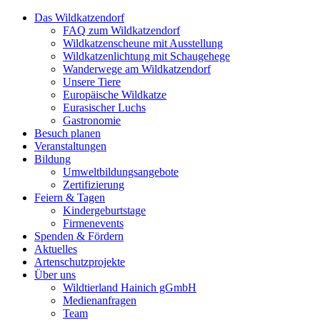
Das Wildkatzendorf
FAQ zum Wildkatzendorf
Wildkatzenscheune mit Ausstellung
Wildkatzenlichtung mit Schaugehege
Wanderwege am Wildkatzendorf
Unsere Tiere
Europäische Wildkatze
Eurasischer Luchs
Gastronomie
Besuch planen
Veranstaltungen
Bildung
Umweltbildungsangebote
Zertifizierung
Feiern & Tagen
Kindergeburtstage
Firmenevents
Spenden & Fördern
Aktuelles
Artenschutzprojekte
Über uns
Wildtierland Hainich gGmbH
Medienanfragen
Team