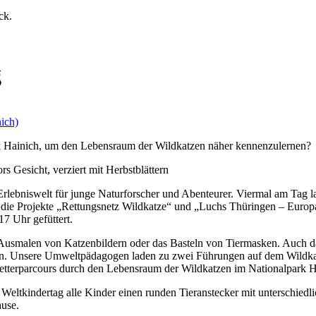
ck.
g
ich)
rk Hainich, um den Lebensraum der Wildkatzen näher kennenzulernen?
Erlebniswelt für junge Naturforscher und Abenteurer. Viermal am Tag l
nd die Projekte „Rettungsnetz Wildkatze“ und „Luchs Thüringen – Europ
7 Uhr gefüttert.
s Ausmalen von Katzenbildern oder das Basteln von Tiermasken. Auch 
en. Unsere Umweltpädagogen laden zu zwei Führungen auf dem Wildkat
etterparcours durch den Lebensraum der Wildkatzen im Nationalpark H
tkindertag alle Kinder einen runden Tieranstecker mit unterschiedl
ause.