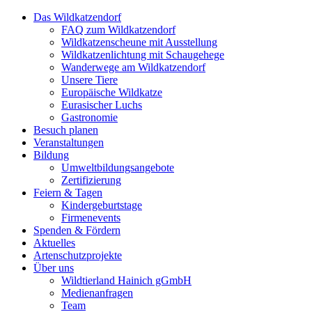
Das Wildkatzendorf
FAQ zum Wildkatzendorf
Wildkatzenscheune mit Ausstellung
Wildkatzenlichtung mit Schaugehege
Wanderwege am Wildkatzendorf
Unsere Tiere
Europäische Wildkatze
Eurasischer Luchs
Gastronomie
Besuch planen
Veranstaltungen
Bildung
Umweltbildungsangebote
Zertifizierung
Feiern & Tagen
Kindergeburtstage
Firmenevents
Spenden & Fördern
Aktuelles
Artenschutzprojekte
Über uns
Wildtierland Hainich gGmbH
Medienanfragen
Team