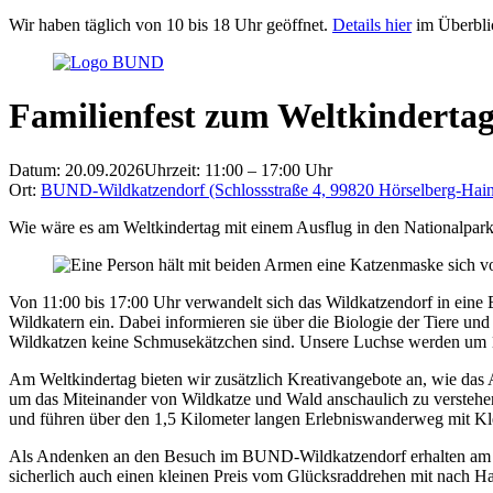
Wir haben täglich von 10 bis 18 Uhr geöffnet.
Details hier
im Überbli
Familienfest zum Weltkinderta
Datum: 20.09.2026
Uhrzeit: 11:00 – 17:00 Uhr
Ort:
BUND-Wildkatzendorf (Schlossstraße 4, 99820 Hörselberg-Hain
Wie wäre es am Weltkindertag mit einem Ausflug in den Nationalpa
Von 11:00 bis 17:00 Uhr verwandelt sich das Wildkatzendorf in eine 
Wildkatern ein. Dabei informieren sie über die Biologie der Tiere u
Wildkatzen keine Schmusekätzchen sind. Unsere Luchse werden um 1
Am Weltkindertag bieten wir zusätzlich Kreativangebote an, wie da
um das Miteinander von Wildkatze und Wald anschaulich zu versteh
und führen über den 1,5 Kilometer langen Erlebniswanderweg mit Kl
Als Andenken an den Besuch im BUND-Wildkatzendorf erhalten am Wel
sicherlich auch einen kleinen Preis vom Glücksraddrehen mit nach H