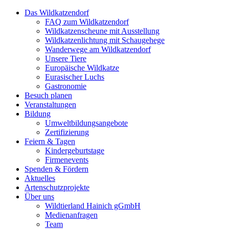
Das Wildkatzendorf
FAQ zum Wildkatzendorf
Wildkatzenscheune mit Ausstellung
Wildkatzenlichtung mit Schaugehege
Wanderwege am Wildkatzendorf
Unsere Tiere
Europäische Wildkatze
Eurasischer Luchs
Gastronomie
Besuch planen
Veranstaltungen
Bildung
Umweltbildungsangebote
Zertifizierung
Feiern & Tagen
Kindergeburtstage
Firmenevents
Spenden & Fördern
Aktuelles
Artenschutzprojekte
Über uns
Wildtierland Hainich gGmbH
Medienanfragen
Team