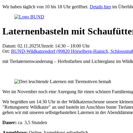
Wir haben täglich von 10 bis 18 Uhr geöffnet.
Details hier
im Überbli
Laternenbasteln mit Schaufütt
Datum: 02.11.2025
Uhrzeit: 14:30 – 18:00 Uhr
Ort:
BUND-Wildkatzendorf (99820 Hörselberg-Hainich, Schlossstraß
mit Tierlaternenwanderung – Herbstfarben und Lichterglanz im Wild
Wer im November noch eine Anregung für einen schönen Familientag s
Wir begrüßen um 14:30 Uhr in der Wildkatzenscheune unsere kleinen 
"Rettungsnetz Wildkatze" an und basteln im Anschluss bunte Tierla
gehen wir mit unseren selbstgebastelten Laternen in der Abenddämm
Dauer:
ca. 3,5 Stunden
Anmeldung:
Online-Anmeldung erforderlich