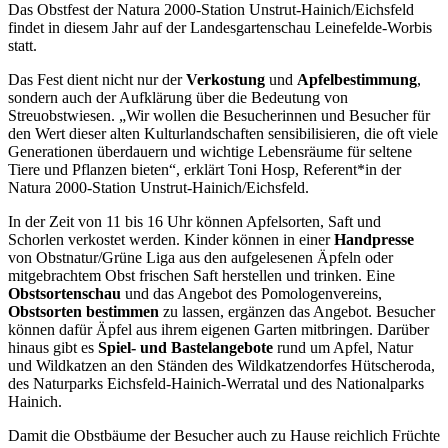
Das Obstfest der Natura 2000-Station Unstrut-Hainich/Eichsfeld
findet in diesem Jahr auf der Landesgartenschau Leinefelde-Worbis
statt.
Das Fest dient nicht nur der
Verkostung
und
Apfelbestimmung
,
sondern auch der Aufklärung über die Bedeutung von
Streuobstwiesen. „Wir wollen die Besucherinnen und Besucher für
den Wert dieser alten Kulturlandschaften sensibilisieren, die oft viele
Generationen überdauern und wichtige Lebensräume für seltene
Tiere und Pflanzen bieten“, erklärt Toni Hosp, Referent*in der
Natura 2000-Station Unstrut-Hainich/Eichsfeld.
In der Zeit von 11 bis 16 Uhr können Apfelsorten, Saft und
Schorlen verkostet werden. Kinder können in einer
Handpresse
von Obstnatur/Grüne Liga aus den aufgelesenen Äpfeln oder
mitgebrachtem Obst frischen Saft herstellen und trinken. Eine
Obstsortenschau
und das Angebot des Pomologenvereins,
Obstsorten bestimmen
zu lassen, ergänzen das Angebot. Besucher
können dafür Äpfel aus ihrem eigenen Garten mitbringen. Darüber
hinaus gibt es
Spiel- und Bastelangebote
rund um Apfel, Natur
und Wildkatzen an den Ständen des Wildkatzendorfes Hütscheroda,
des Naturparks Eichsfeld-Hainich-Werratal und des Nationalparks
Hainich.
Damit die Obstbäume der Besucher auch zu Hause reichlich Früchte