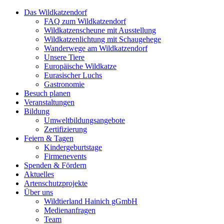
Das Wildkatzendorf
FAQ zum Wildkatzendorf
Wildkatzenscheune mit Ausstellung
Wildkatzenlichtung mit Schaugehege
Wanderwege am Wildkatzendorf
Unsere Tiere
Europäische Wildkatze
Eurasischer Luchs
Gastronomie
Besuch planen
Veranstaltungen
Bildung
Umweltbildungsangebote
Zertifizierung
Feiern & Tagen
Kindergeburtstage
Firmenevents
Spenden & Fördern
Aktuelles
Artenschutzprojekte
Über uns
Wildtierland Hainich gGmbH
Medienanfragen
Team