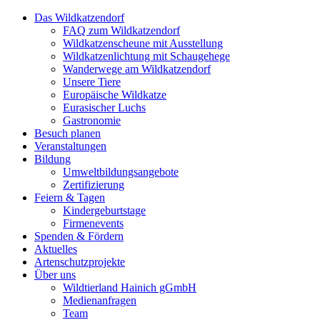
Das Wildkatzendorf
FAQ zum Wildkatzendorf
Wildkatzenscheune mit Ausstellung
Wildkatzenlichtung mit Schaugehege
Wanderwege am Wildkatzendorf
Unsere Tiere
Europäische Wildkatze
Eurasischer Luchs
Gastronomie
Besuch planen
Veranstaltungen
Bildung
Umweltbildungsangebote
Zertifizierung
Feiern & Tagen
Kindergeburtstage
Firmenevents
Spenden & Fördern
Aktuelles
Artenschutzprojekte
Über uns
Wildtierland Hainich gGmbH
Medienanfragen
Team