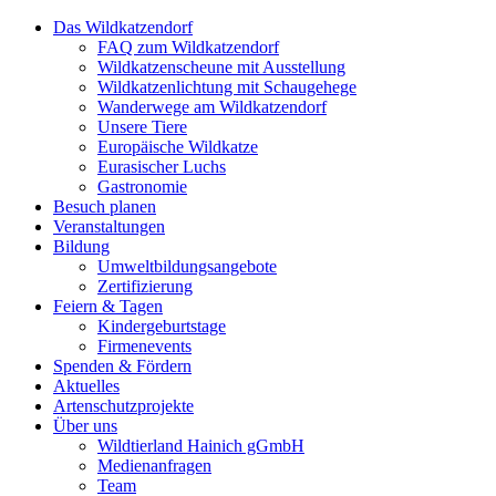
Das Wildkatzendorf
FAQ zum Wildkatzendorf
Wildkatzenscheune mit Ausstellung
Wildkatzenlichtung mit Schaugehege
Wanderwege am Wildkatzendorf
Unsere Tiere
Europäische Wildkatze
Eurasischer Luchs
Gastronomie
Besuch planen
Veranstaltungen
Bildung
Umweltbildungsangebote
Zertifizierung
Feiern & Tagen
Kindergeburtstage
Firmenevents
Spenden & Fördern
Aktuelles
Artenschutzprojekte
Über uns
Wildtierland Hainich gGmbH
Medienanfragen
Team